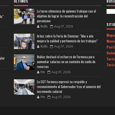
ULTIMOS
BUSC
La tarea silenciosa de quienes trabajan con el
objetivo de lograr la reconstrucción del
do"
peronismo
SITI
Rolls
Aug 07, 2026
Mapa
Aráoz sobre la Feria de Ciencias: “Año a año
Muni
mejora la calidad y pertinencia de los trabajos”
Porta
Rolls
Aug 07, 2026
Univ
l
Ibáñez destacó el esfuerzo de Formosa para
ular
Turi
aumentar salarios en un contexto de caída de
Turi
recursos
Fm
Aug 07, 2026
La CGT Formosa expresó su respaldo y
reconocimiento al Gobernador tras el anuncio del
incremento salarial
Fm
Aug 07, 2026