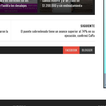
mita los derechos de los
Sueldo mínimo garantizado de
y facilita los desalojos
$1.200.000 y sin endeudamiento
SIGUIENTE
aron la
El puente sobreelevado tiene un avance superior al 74% en su
ejecución, confirmó Caffa
FACEBOOK
BLOGGER