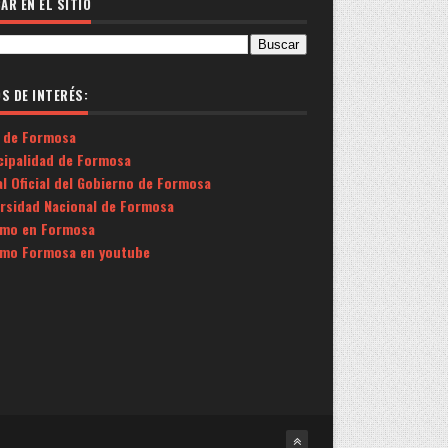
AR EN EL SITIO
OS DE INTERÉS:
 de Formosa
cipalidad de Formosa
l Oficial del Gobierno de Formosa
ersidad Nacional de Formosa
smo en Formosa
smo Formosa en youtube