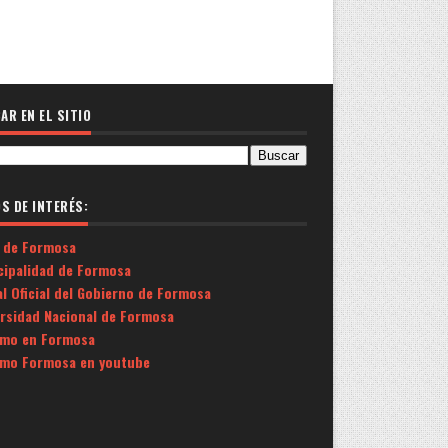
AR EN EL SITIO
OS DE INTERÉS:
 de Formosa
cipalidad de Formosa
l Oficial del Gobierno de Formosa
ersidad Nacional de Formosa
smo en Formosa
smo Formosa en youtube