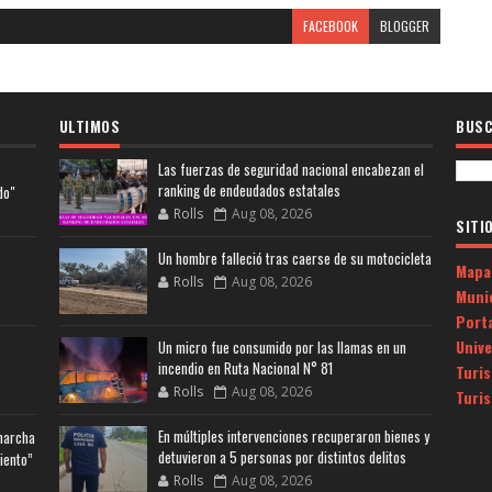
FACEBOOK
BLOGGER
ULTIMOS
BUSC
Las fuerzas de seguridad nacional encabezan el
ranking de endeudados estatales
do"
Rolls
Aug 08, 2026
SITI
Un hombre falleció tras caerse de su motocicleta
Mapa
Rolls
Aug 08, 2026
Muni
Porta
Univ
Un micro fue consumido por las llamas en un
incendio en Ruta Nacional N° 81
Turi
Rolls
Aug 08, 2026
Turi
En múltiples intervenciones recuperaron bienes y
 marcha
detuvieron a 5 personas por distintos delitos
iento”
Rolls
Aug 08, 2026