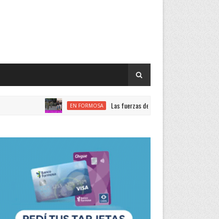
Las fuerzas de seguridad nacional encabezan el ran
EN FORMOSA