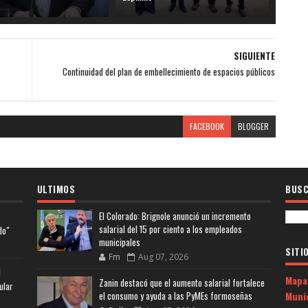
SIGUIENTE
Continuidad del plan de embellecimiento de espacios públicos
FACEBOOK
BLOGGER
ULTIMOS
BUSC
El Colorado: Brignole anunció un incremento
salarial del 15 por ciento a los empleados
do"
municipales
SITI
Fm
Aug 07, 2026
l
Mapa
Zanin destacó que el aumento salarial fortalece
ular
Muni
el consumo y ayuda a las PyMEs formoseñas