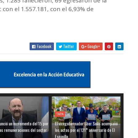
, 1.285 fallecieron, 69 egresaron de la
t con el 1.557.181, con el 6,93% de
Facebook
Twitter
Google+
TAPA
unció un incremento del 15 por
El vicegobernador Eber Solís acompañó
las remuneraciones del sector
los actos por el 121° aniversario de El
Espinillo