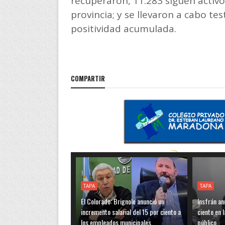
recuperaron, 11.283 siguen activos
provincia; y se llevaron a cabo tes
positividad acumulada.
COMPARTIR
TAPA
TAPA
El Colorado: Brignole anunció un
Insfrán an
incremento salarial del 15 por ciento a
ciento en 
los empleados municipales
público