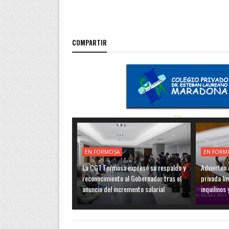
COMPARTIR
EN FORMOSA
EN FORM
La CGT Formosa expresó su respaldo y
Advierten q
reconocimiento al Gobernador tras el
privada li
anuncio del incremento salarial
inquilinos 