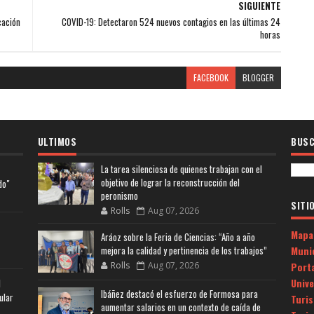
SIGUIENTE
cación
COVID-19: Detectaron 524 nuevos contagios en las últimas 24
horas
FACEBOOK
BLOGGER
ULTIMOS
BUSC
La tarea silenciosa de quienes trabajan con el
objetivo de lograr la reconstrucción del
do"
peronismo
SITI
Rolls
Aug 07, 2026
Mapa
Aráoz sobre la Feria de Ciencias: “Año a año
Muni
mejora la calidad y pertinencia de los trabajos”
Porta
Rolls
Aug 07, 2026
Univ
l
Ibáñez destacó el esfuerzo de Formosa para
ular
Turi
aumentar salarios en un contexto de caída de