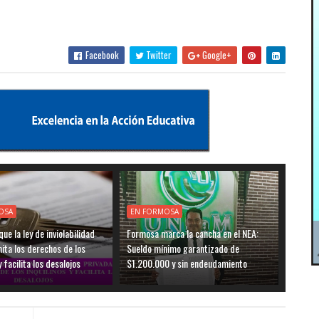
Facebook
Twitter
Google+
OSA
EN FORMOSA
ue la ley de inviolabilidad
Formosa marca la cancha en el NEA:
mita los derechos de los
Sueldo mínimo garantizado de
y facilita los desalojos
$1.200.000 y sin endeudamiento