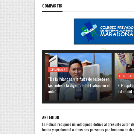
COMPARTIR
GENERALES
GENERAL
“De la liviandad y la falta de respeto en
las redes a la dignidad del trabajo en el
El Hospita
aula”
estudiante
ANTERIOR
La Policia recuperó un velocípedo detuvo al presunto autor de
hecho y aprehendió a otras dos personas por tenencia de dro