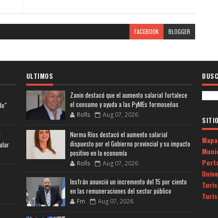
FACEBOOK
BLOGGER
ULTIMOS
BUSC
Zanin destacó que el aumento salarial fortalece
el consumo y ayuda a las PyMEs formoseñas
do"
Rolls
Aug 07, 2026
SITI
Norma Ríos destacó el aumento salarial
l
Mapa
dispuesto por el Gobierno provincial y su impacto
ular
Muni
positivo en la economía
Porta
Rolls
Aug 07, 2026
Univ
Insfrán anunció un incremento del 15 por ciento
Turi
en las remuneraciones del sector público
Turi
Fm
Aug 07, 2026