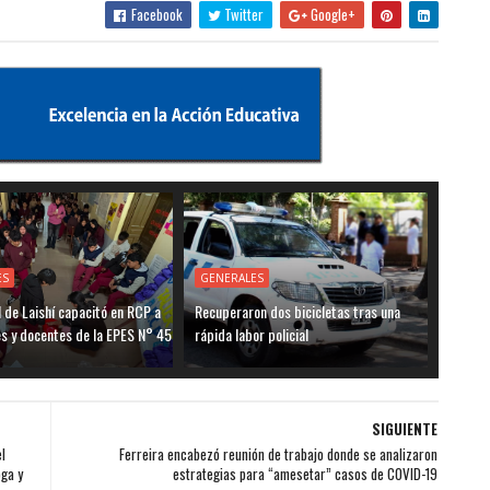
Facebook
Twitter
Google+
ES
GENERALES
l de Laishí capacitó en RCP a
Recuperaron dos bicicletas tras una
s y docentes de la EPES N° 45
rápida labor policial
SIGUIENTE
l
Ferreira encabezó reunión de trabajo donde se analizaron
ga y
estrategias para “amesetar” casos de COVID-19