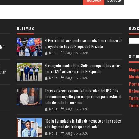
ULTIMOS
BUSC
El Partido Intransigente se movilizó en rechazo al
proyecto de Ley de Propiedad Privada
do"
Rolls
Aug 06, 2026
SITI
El vicegobernador Eber Solís acompañó los actos
l
Mapa
por el 121° aniversario de El Espinillo
ular
Muni
Rolls
Aug 06, 2026
Porta
Univ
Teresa Galván asumió la titularidad del IPS: “Es
un enorme orgullo y un compromiso para estar al
Turi
lado de cada formoseño”
Turi
Rolls
Aug 06, 2026
“De la liviandad y la falta de respeto en las redes
a la dignidad del trabajo en el aula”
Rolls
Aug 06, 2026