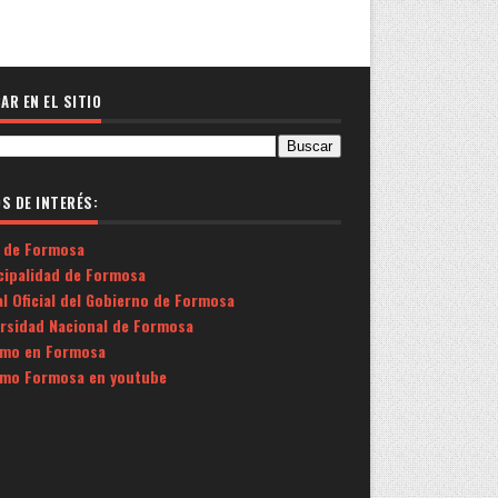
AR EN EL SITIO
OS DE INTERÉS:
 de Formosa
cipalidad de Formosa
l Oficial del Gobierno de Formosa
ersidad Nacional de Formosa
smo en Formosa
smo Formosa en youtube