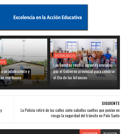
DESTACADOS
DOS
Las Lomitas recibió juguetes enviados
 a un adolescente y
por el Gobierno provincial para celebrar
ron marihuana
el Día de las Infancias
SIGUIENTE
 y
La Policía retiró de las calles siete caballos sueltos que ponían en
riesgo la seguridad del tránsito en Palo Santo
FACEBOOK
BLOGGER