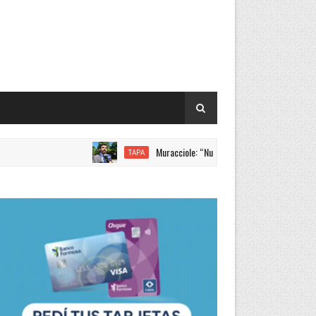
Muracciole: “Nuevamente Formosa liderando los increm
TAPA