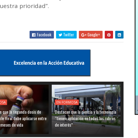
uestra prioridad”.
Facebook
Twitter
Google+
OSA
EN FORMOSA
n que la segunda dosis de
Destacan que la ciencia y la tecnología
ple Viral debe aplicarse entre
“tienen aplicación en todos los rubros
8 meses de vida
de interés”