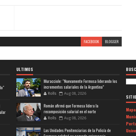
FACEBOOK
BLOGGER
ULTIMOS
BUSC
Muracciole: “Nuevamente Formosa liderando los
incrementos salariales de la Argentina”
do"
Rolls
Aug 08, 2026
SITI
Román afirmó que Formosa lidera la
l
Mapa
recomposición salarial en el norte
ular
Muni
Rolls
Aug 08, 2026
Porta
Univ
Las Unidades Penitenciarias de la Policía de