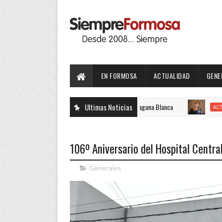
EN FORMOSA
ACTUALIDAD
GENE
ción de la Fiesta Nacional Del Pomelo en Laguna Blanca
Ultimas Noticias
R
ACTUALIDAD
106º Aniversario del Hospital Centra
Generales