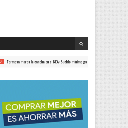
ormosa marca la cancha en el NEA: Sueldo mínimo garantizado de $1.200.000 y sin en