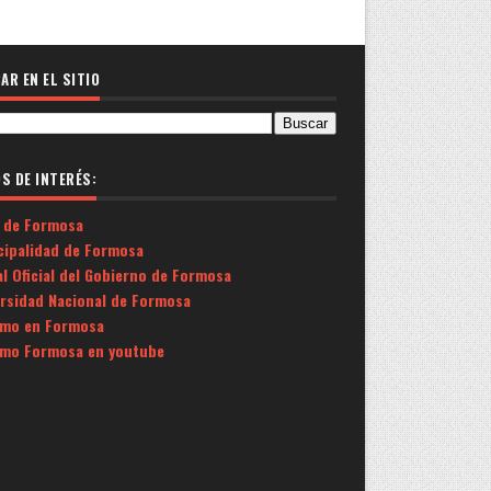
AR EN EL SITIO
OS DE INTERÉS:
 de Formosa
cipalidad de Formosa
l Oficial del Gobierno de Formosa
ersidad Nacional de Formosa
smo en Formosa
smo Formosa en youtube