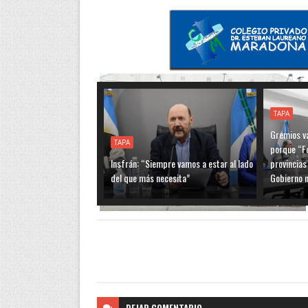
TAPA
Gremios va
TAPA
porque “F
Insfrán: “Siempre vamos a estar al lado
provincias
del que más necesita”
Gobierno n