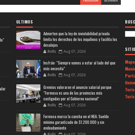
ULTIMOS
BUSC
Advierten que la ley de inviolabilidad privada
limita los derechos de los inquilinos y facilita los
do"
desalojos
SITI
Rolls
Aug 07, 2026
Mapa
Insfrán: “Siempre vamos a estar al lado del que
Muni
más necesita”
Porta
Rolls
Aug 07, 2026
Univ
l
Gremios valoraron el anuncio salarial porque
ular
Turi
“Formosa es una de las provincias más
Turi
castigadas por el Gobierno nacional”
Rolls
Aug 07, 2026
Formosa marca la cancha en el NEA: Sueldo
mínimo garantizado de $1.200.000 y sin
endeudamiento
Rolls
Aug 07, 2026