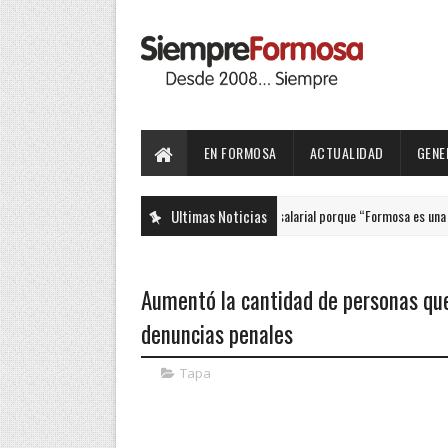
EN FORMOSA
ACTUALIDAD
GENE
Gremios valoraron el anuncio salarial porque “Formosa es una de las
Ultimas Noticias
TAPA
Aumentó la cantidad de personas que 
denuncias penales
Tapa