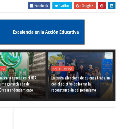
Facebook
Twitter
Google+
OSA
EN FORMOSA
rca la cancha en el NEA:
La tarea silenciosa de quienes trabajan
nimo garantizado de
con el objetivo de lograr la
0 y sin endeudamiento
reconstrucción del peronismo