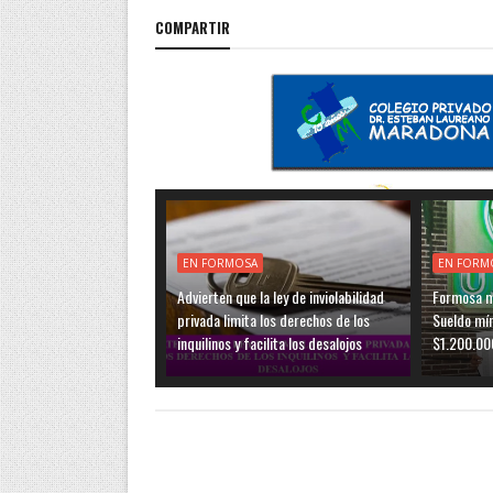
COMPARTIR
EN FORMOSA
EN FORM
Advierten que la ley de inviolabilidad
Formosa ma
privada limita los derechos de los
Sueldo mí
inquilinos y facilita los desalojos
$1.200.00