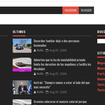
FACEBOOK
BLOGGER
ULTIMOS
BUSC
Desorden familiar dejó a dos personas
lesionadas
Rolls
Aug 07, 2026
SITI
Advierten que la ley de inviolabilidad privada
Mapa
limita los derechos de los inquilinos y facilita los
Muni
desalojos
Porta
Rolls
Aug 07, 2026
Univ
Insfrán: “Siempre vamos a estar al lado del que
Turi
más necesita”
Turi
Rolls
Aug 07, 2026
Gremios valoraron el anuncio salarial porque