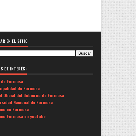
AR EN EL SITIO
OS DE INTERÉS:
 de Formosa
cipalidad de Formosa
l Oficial del Gobierno de Formosa
ersidad Nacional de Formosa
smo en Formosa
smo Formosa en youtube