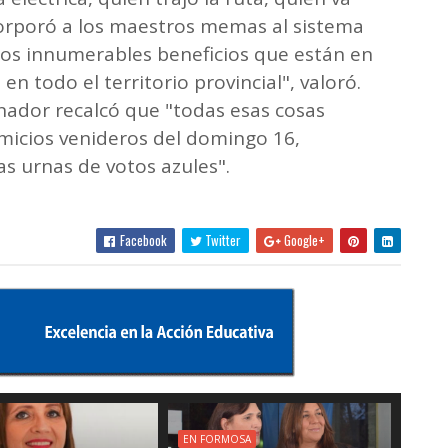
orporó a los maestros memas al sistema
los innumerables beneficios que están en
 todo el territorio provincial", valoró.
rnador recalcó que "todas esas cosas
micios venideros del domingo 16,
as urnas de votos azules".
Facebook
Twitter
Google+
EN FORMOSA