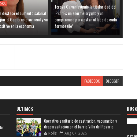
OSA
Teresa Galván asumió la titularidad del
 destacó el aumento salarial
IPS: “Es un enorme orgullo y un
por el Gobierno provincial y su
compromiso para estar al lado de cada
sitivo en la economía
formoseño”
FACEBOOK
BLOGGER
ULTIMOS
BUSC
Operativo sanitario de castración, vacunación y
desparasitación en el barrio Villa del Rosario
do"
Rolls
Aug 07, 2026
SITI