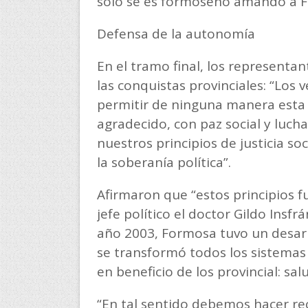
solo se es formoseño amando a Fo
Defensa de la autonomía
En el tramo final, los representa
las conquistas provinciales: “Lo
permitir de ninguna manera esta 
agradecido, con paz social y luc
nuestros principios de justicia s
la soberanía política”.
Afirmaron que “estos principios 
jefe político el doctor Gildo Insfr
año 2003, Formosa tuvo un desarro
se transformó todos los sistemas
en beneficio de los provincial: sa
“En tal sentido debemos hacer re