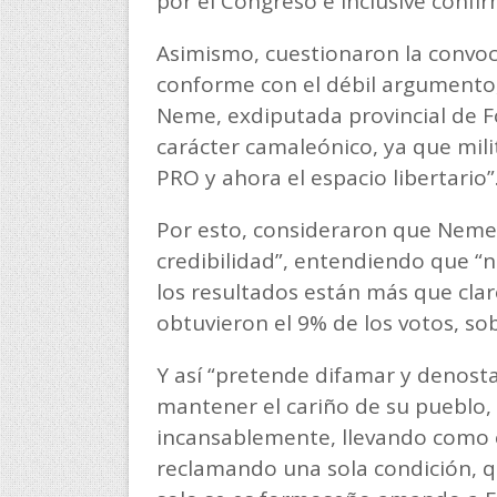
por el Congreso e inclusive confi
Asimismo, cuestionaron la convoc
conforme con el débil argumento,
Neme, exdiputada provincial de Fo
carácter camaleónico, ya que militó
PRO y ahora el espacio libertario”
Por esto, consideraron que Neme 
credibilidad”, entendiendo que “
los resultados están más que claro
obtuvieron el 9% de los votos, so
Y así “pretende difamar y denost
mantener el cariño de su pueblo, 
incansablemente, llevando como 
reclamando una sola condición, q