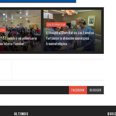
EN FORMOSA
OSA
El Hospital Distrital de Las Lomitas
° 57 celebró su aniversario
fortalece la atención quirúrgica
an lotería familiar
traumatológica
FACEBOOK
BLOGGER
ULTIMOS
BUSC