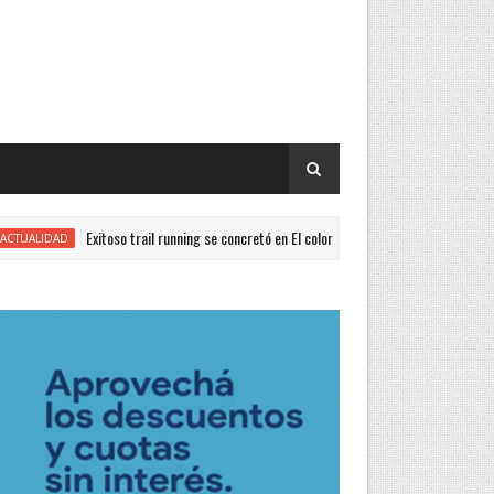
Exitoso trail running se concretó en El colorado
La P
AD
GENERALES