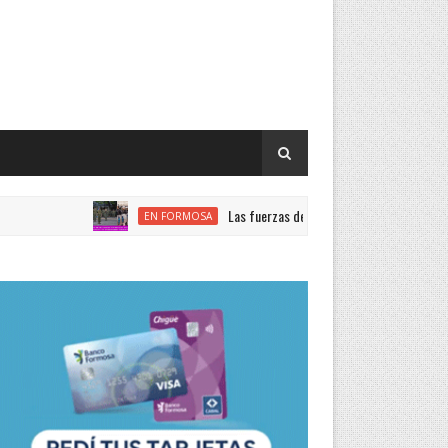
Las fuerzas de seguridad nacional encabezan el ra
EN FORMOSA