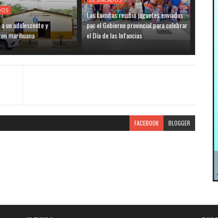
DESTACADOS
DOS
Las Lomitas recibió juguetes enviados
 a un adolescente y
por el Gobierno provincial para celebrar
ron marihuana
el Día de las Infancias
FACEBOOK
BLOGGER