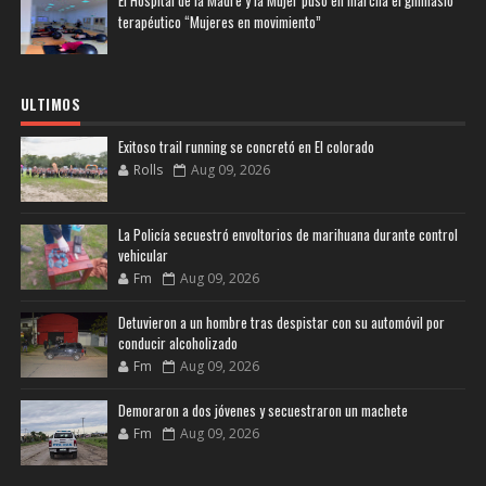
El Hospital de la Madre y la Mujer puso en marcha el gimnasio
terapéutico “Mujeres en movimiento”
ULTIMOS
Exitoso trail running se concretó en El colorado
Rolls
Aug 09, 2026
La Policía secuestró envoltorios de marihuana durante control
vehicular
Fm
Aug 09, 2026
Detuvieron a un hombre tras despistar con su automóvil por
conducir alcoholizado
Fm
Aug 09, 2026
Demoraron a dos jóvenes y secuestraron un machete
Fm
Aug 09, 2026