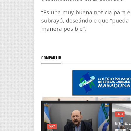
“Es una muy buena noticia para el 
subrayó, deseándole que “pueda l
manera posible”.
COMPARTIR
TAPA
Gremios va
TAPA
porque “F