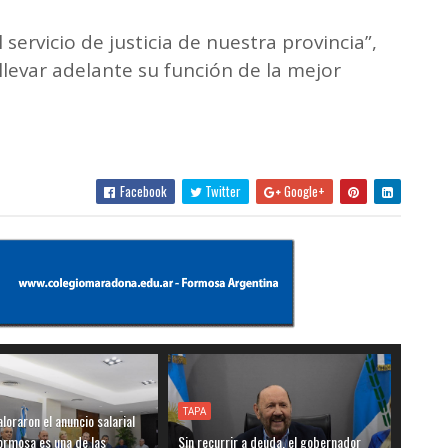
servicio de justicia de nuestra provincia”,
levar adelante su función de la mejor
Facebook
Twitter
Google+
TAPA
loraron el anuncio salarial
ormosa es una de las
Sin recurrir a deuda, el gobernador