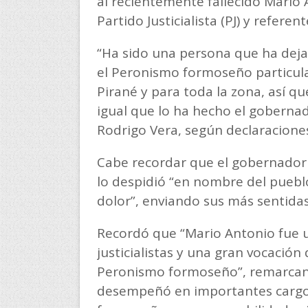
al recientemente fallecido Mario 
Partido Justicialista (PJ) y referen
“Ha sido una persona que ha deja
el Peronismo formoseño particu
Pirané y para toda la zona, así qu
igual que lo ha hecho el gobernad
Rodrigo Vera, según declaracion
Cabe recordar que el gobernador I
lo despidió “en nombre del pueb
dolor”, enviando sus más sentidas
Recordó que “Mario Antonio fue 
justicialistas y una gran vocación
Peronismo formoseño”, remarcand
desempeñó en importantes cargos 