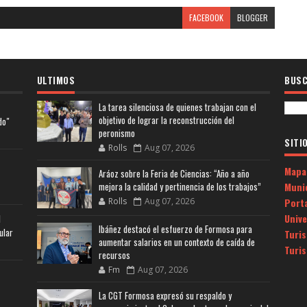
FACEBOOK
BLOGGER
ULTIMOS
BUSC
La tarea silenciosa de quienes trabajan con el
objetivo de lograr la reconstrucción del
do"
peronismo
SITI
Rolls
Aug 07, 2026
Mapa
Aráoz sobre la Feria de Ciencias: “Año a año
Muni
mejora la calidad y pertinencia de los trabajos”
Porta
Rolls
Aug 07, 2026
Univ
l
Ibáñez destacó el esfuerzo de Formosa para
ular
Turi
aumentar salarios en un contexto de caída de
Turi
recursos
Fm
Aug 07, 2026
La CGT Formosa expresó su respaldo y