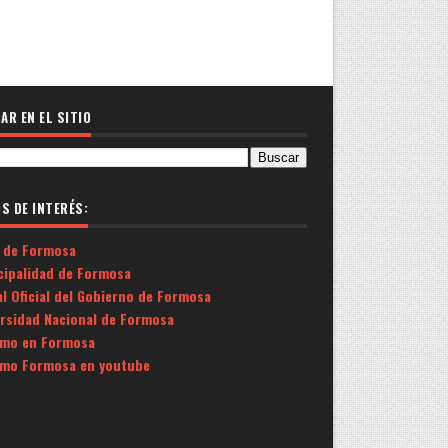
AR EN EL SITIO
OS DE INTERÉS:
 de Formosa
cipalidad de Formosa
l Oficial del Gobierno de Formosa
ersidad Nacional de Formosa
smo en Formosa
smo Formosa en youtube