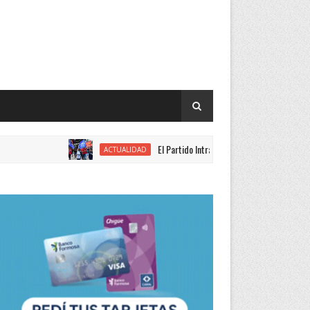
El Partido Intransigente se movilizó en rechazo al proye
ACTUALIDAD