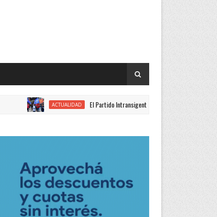
El Partido Intransigente se movilizó en rechazo al proyecto
ACTUALIDAD