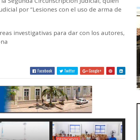
 la Segunda Circunscripción Judicial, quien
udicial por “Lesiones con el uso de arma de
.
eas investigativas para dar con los autores,
ona
Facebook
Twitter
Google+
DESTACADOS