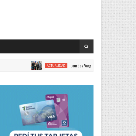
Lourdes Vargas juró como concejal por el Justiciali
ACTUALIDAD