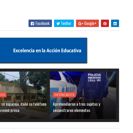
Facebook
Twitter
Google+
DOS
DESTACADOS
su expareja, dañó su teléfono
Aprehendieron a tres sujetos y
terminó preso
secuestraron elementos