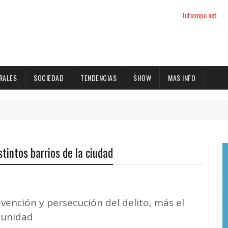
Tutiempo.net
RALES
SOCIEDAD
TENDENCIAS
SHOW
MAS INFO
stintos barrios de la ciudad
revención y persecución del delito, más el
munidad