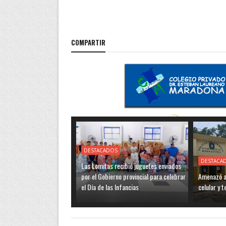
COMPARTIR
DESTACADOS
DESTACA
Las Lomitas recibió juguetes enviados
por el Gobierno provincial para celebrar
Amenazó a 
el Día de las Infancias
celular y 