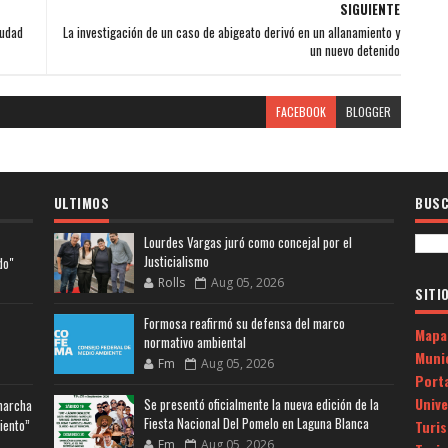
SIGUIENTE
iudad
La investigación de un caso de abigeato derivó en un allanamiento y
un nuevo detenido
FACEBOOK
BLOGGER
ULTIMOS
BUSC
Lourdes Vargas juró como concejal por el
Justicialismo
do"
Rolls
Aug 05, 2026
SITI
Formosa reafirmó su defensa del marco
Mapa
normativo ambiental
Muni
Fm
Aug 05, 2026
Porta
Univ
Se presentó oficialmente la nueva edición de la
 marcha
Fiesta Nacional Del Pomelo en Laguna Blanca
iento”
Turi
Fm
Aug 05, 2026