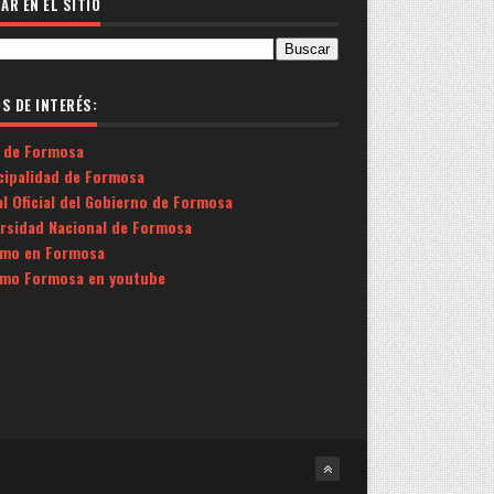
AR EN EL SITIO
OS DE INTERÉS:
 de Formosa
cipalidad de Formosa
l Oficial del Gobierno de Formosa
ersidad Nacional de Formosa
smo en Formosa
smo Formosa en youtube