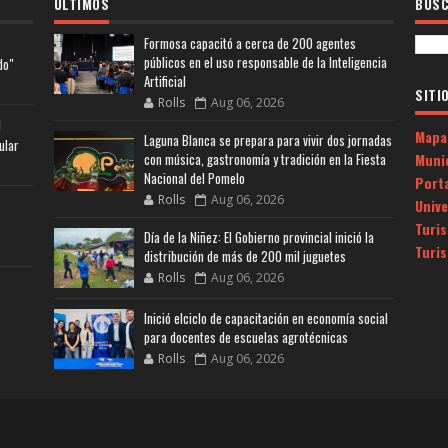
ULTIMOS
BUSC
Formosa capacitó a cerca de 200 agentes
públicos en el uso responsable de la Inteligencia
do"
Artificial
SITI
Rolls
Aug 06, 2026
l
Mapa
Laguna Blanca se prepara para vivir dos jornadas
ular
Muni
con música, gastronomía y tradición en la Fiesta
Nacional del Pomelo
Porta
Rolls
Aug 06, 2026
Univ
Turi
Día de la Niñez: El Gobierno provincial inició la
Turi
distribución de más de 200 mil juguetes
Rolls
Aug 06, 2026
Inició elciclo de capacitación en economía social
para docentes de escuelas agrotécnicas
Rolls
Aug 06, 2026