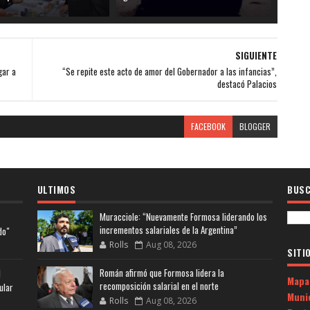
SIGUIENTE
gar a
“Se repite este acto de amor del Gobernador a las infancias”,
destacó Palacios
FACEBOOK
BLOGGER
ULTIMOS
BUSC
Muracciole: “Nuevamente Formosa liderando los
incrementos salariales de la Argentina”
do"
Rolls
Aug 08, 2026
SITI
Román afirmó que Formosa lidera la
l
Mapa
recomposición salarial en el norte
ular
Muni
Rolls
Aug 08, 2026