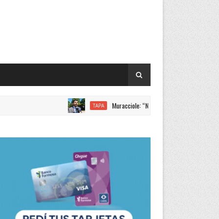
Muracciole: “Nuevamente Formosa liderando los incr
TAPA