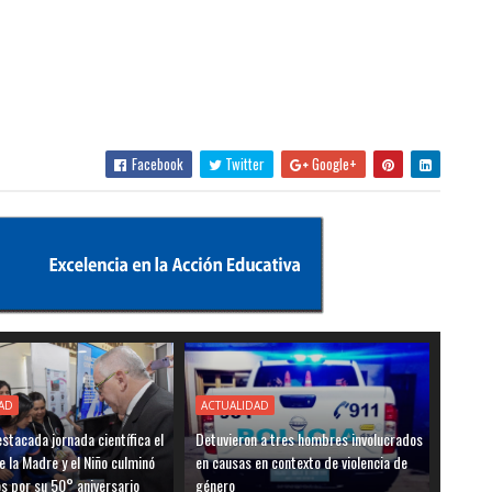
Facebook
Twitter
Google+
AD
ACTUALIDAD
stacada jornada científica el
Detuvieron a tres hombres involucrados
e la Madre y el Niño culminó
en causas en contexto de violencia de
os por su 50° aniversario
género