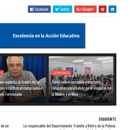
Facebook
Twitter
Google+
ES
GENERALES
ue reelecto al frente de la
Taller sobre lactancia y masajes
sa y ratificó el compromiso
relajantes para bebés en el Hospital de
delo Formoseño
la Madre y el Niño
SIGUIENTE
 de un
La responsable del Departamento Trámite y Retiro de la Policía,