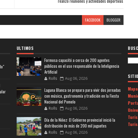
realizó reuniones y actividades deportivas
FACEBOOK
BLOGGER
ULTIMOS
BUSC
Formosa capacitó a cerca de 200 agentes
públicos en el uso responsable de la Inteligencia
do"
Artificial
SITI
Rolls
Aug 06, 2026
l
Mapa
Laguna Blanca se prepara para vivir dos jornadas
ular
Muni
con música, gastronomía y tradición en la Fiesta
Nacional del Pomelo
Porta
Rolls
Aug 06, 2026
Univ
Turi
Día de la Niñez: El Gobierno provincial inició la
Turi
distribución de más de 200 mil juguetes
Rolls
Aug 06, 2026