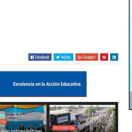
Facebook
Twitter
Google+
OSA
EN FORMOSA
o Aráoz participó del Primer