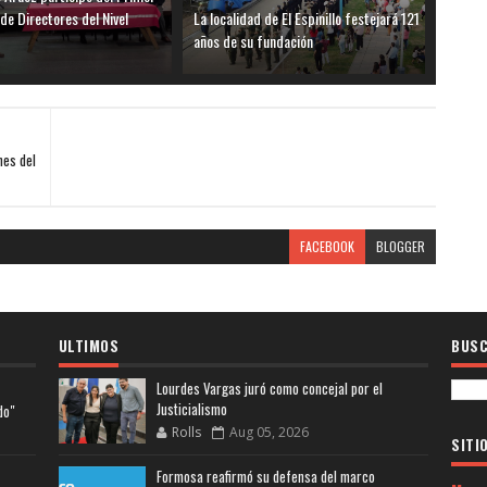
de Directores del Nivel
La localidad de El Espinillo festejará 121
años de su fundación
nes del
FACEBOOK
BLOGGER
ULTIMOS
BUSC
Lourdes Vargas juró como concejal por el
Justicialismo
do"
Rolls
Aug 05, 2026
SITI
Formosa reafirmó su defensa del marco