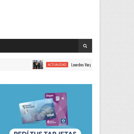
Lourdes Vargas juró como concejal por el Justicial
ACTUALIDAD