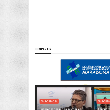
COMPARTIR
EN FORMOSA
EN FORM
Pidieron al Senado no avanzar en
El ministr