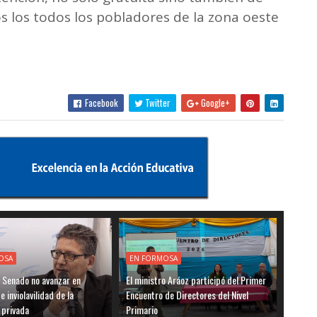
os los todos los pobladores de la zona oeste
Facebook
Twitter
Google+
OSA
EN FORMOSA
l Senado no avanzar en
El ministro Aráoz participó del Primer
 inviolavilidad de la
Encuentro de Directores del Nivel
 privada
Primario