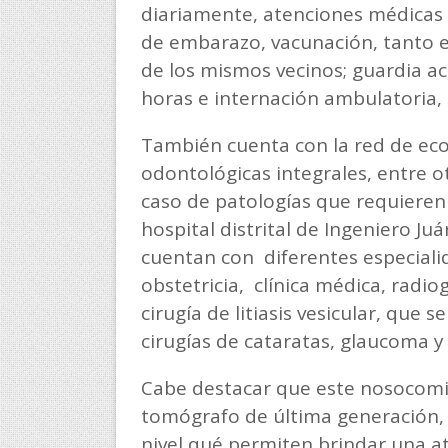
diariamente, atenciones médicas 
de embarazo, vacunación, tanto en
de los mismos vecinos; guardia act
horas e internación ambulatoria,
También cuenta con la red de ecog
odontológicas integrales, entre ot
caso de patologías que requieren
hospital distrital de Ingeniero J
cuentan con diferentes especialid
obstetricia, clínica médica, radio
cirugía de litiasis vesicular, qu
cirugías de cataratas, glaucoma y
Cabe destacar que este nosocomi
tomógrafo de última generación,
nivel qué permiten brindar una at