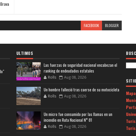
 Brava
FACEBOOK
BLOGGER
ULTIMOS
BUSC
Las fuerzas de seguridad nacional encabezan el
ranking de endeudados estatales
do"
Rolls
Aug 08, 2026
SITI
Un hombre falleció tras caerse de su motocicleta
Mapa
Rolls
Aug 08, 2026
Muni
Porta
Univ
Un micro fue consumido por las llamas en un
incendio en Ruta Nacional N° 81
Turi
Rolls
Aug 08, 2026
Turi