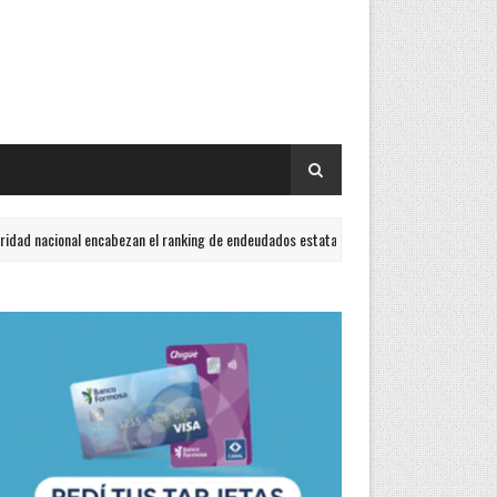
onal encabezan el ranking de endeudados estatales
Un h
ACTUALIDAD