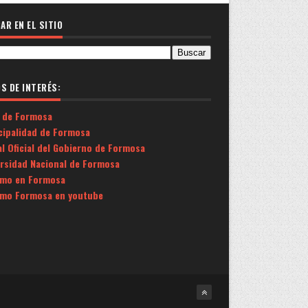
AR EN EL SITIO
OS DE INTERÉS:
 de Formosa
cipalidad de Formosa
l Oficial del Gobierno de Formosa
ersidad Nacional de Formosa
smo en Formosa
smo Formosa en youtube