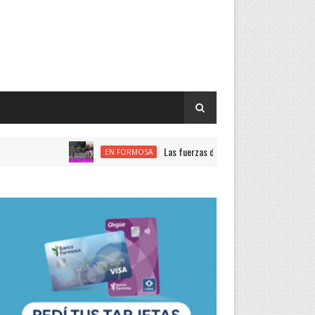
Las fuerzas de seguridad nacional encabezan el ran
EN FORMOSA