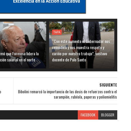
TAPA
“Con este aumento el Gobernador nos
reivindica y nos muestra respeto y
rmó que Formosa lidera la
cariño por nuestro trabajo”, sostuvo
ión salarial en el norte
docente de Palo Santo
SIGUIENTE
o
Bibolini remarcó la importancia de las dosis de refuerzos contra el
sarampión, rubéola, paperas y poliomielitis
FACEBOOK
BLOGGER