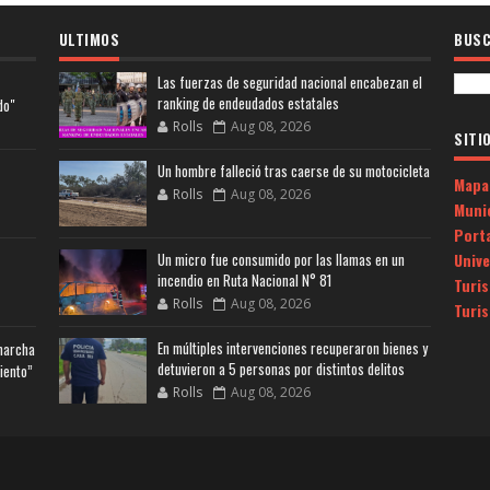
ULTIMOS
BUSC
Las fuerzas de seguridad nacional encabezan el
ranking de endeudados estatales
do"
Rolls
Aug 08, 2026
SITI
Un hombre falleció tras caerse de su motocicleta
Mapa
Rolls
Aug 08, 2026
Muni
Porta
Univ
Un micro fue consumido por las llamas en un
incendio en Ruta Nacional N° 81
Turi
Rolls
Aug 08, 2026
Turi
En múltiples intervenciones recuperaron bienes y
 marcha
detuvieron a 5 personas por distintos delitos
iento”
Rolls
Aug 08, 2026