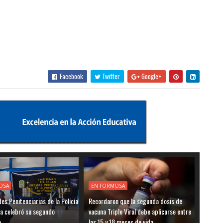
Facebook
Twitter
Google+
OSA
EN FORMOSA
es Penitenciarias de la Policía
Recordaron que la segunda dosis de
a celebró su segundo
vacuna Triple Viral debe aplicarse entre
o
los 15 y 18 meses de vida