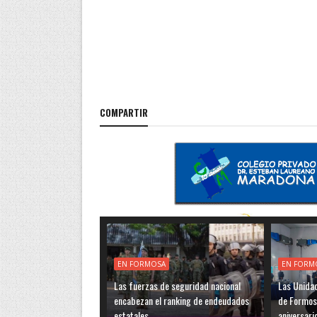
COMPARTIR
EN FORMOSA
EN FORM
Las fuerzas de seguridad nacional
Las Unidad
encabezan el ranking de endeudados
de Formos
estatales
aniversari