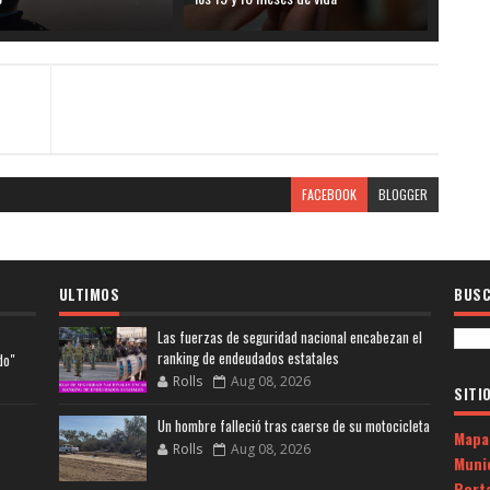
FACEBOOK
BLOGGER
ULTIMOS
BUSC
Las fuerzas de seguridad nacional encabezan el
ranking de endeudados estatales
do"
Rolls
Aug 08, 2026
SITI
Un hombre falleció tras caerse de su motocicleta
Mapa
Rolls
Aug 08, 2026
Muni
Porta