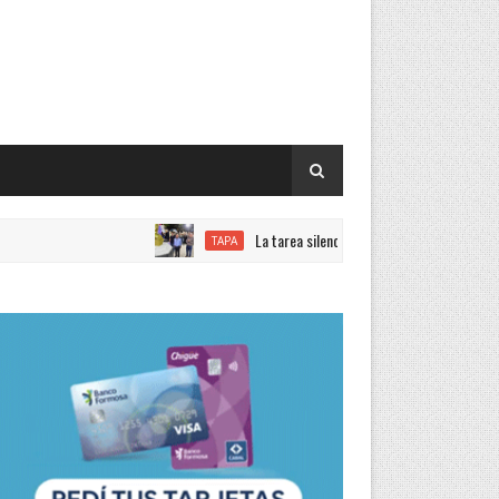
La tarea silenciosa de quienes trabajan con el objeti
TAPA