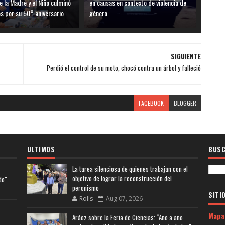
e la Madre y el Niño culminó
en causas en contexto de violencia de
os por su 50° aniversario
género
SIGUIENTE
Perdió el control de su moto, chocó contra un árbol y falleció
FACEBOOK
BLOGGER
ULTIMOS
BUSC
La tarea silenciosa de quienes trabajan con el
objetivo de lograr la reconstrucción del
do"
peronismo
SITI
Rolls
Aug 07, 2026
Mapa
Aráoz sobre la Feria de Ciencias: “Año a año