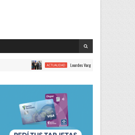
Lourdes Vargas juró como concejal por el Justiciali
ACTUALIDAD