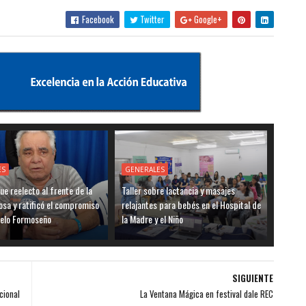
Facebook
Twitter
Google+
ES
GENERALES
ue reelecto al frente de la
Taller sobre lactancia y masajes
sa y ratificó el compromiso
relajantes para bebés en el Hospital de
delo Formoseño
la Madre y el Niño
SIGUIENTE
cional
La Ventana Mágica en festival dale REC