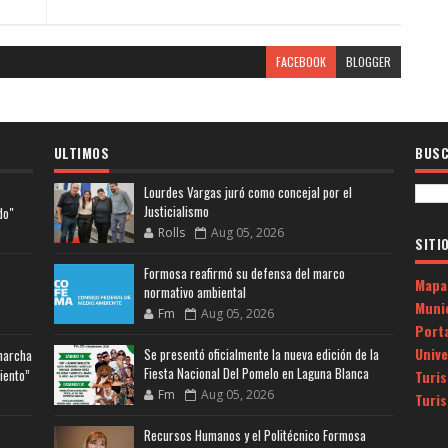
FACEBOOK
BLOGGER
ULTIMOS
BUSC
Lourdes Vargas juró como concejal por el
Justicialismo
do"
Rolls
Aug 05, 2026
SITI
Formosa reafirmó su defensa del marco
Mapa
normativo ambiental
Muni
Fm
Aug 05, 2026
Porta
Univ
Se presentó oficialmente la nueva edición de la
 marcha
Fiesta Nacional Del Pomelo en Laguna Blanca
iento”
Turi
Fm
Aug 05, 2026
Turi
Recursos Humanos y el Politécnico Formosa