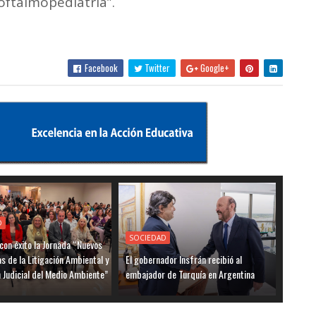
 oftalmopediatría”.
Facebook
Twitter
Google+
D
SOCIEDAD
 con éxito la Jornada “Nuevos
 de la Litigación Ambiental y
El gobernador Insfrán recibió al
 Judicial del Medio Ambiente”
embajador de Turquía en Argentina