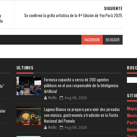
SIGUIENTE
y
Se confirmó la grilla artística de la 4ª Edición de Yvy Porã 2025
la
FACEBOOK
BLOGGER
ULTIMOS
BUSC
Formosa capacitó a cerca de 200 agentes
públicos en el uso responsable de la Inteligencia
do"
Artificial
SITI
Rolls
Aug 06, 2026
l
Mapa
Laguna Blanca se prepara para vivir dos jornadas
ular
Muni
con música, gastronomía y tradición en la Fiesta
Nacional del Pomelo
Porta
Rolls
Aug 06, 2026
Univ
Turi