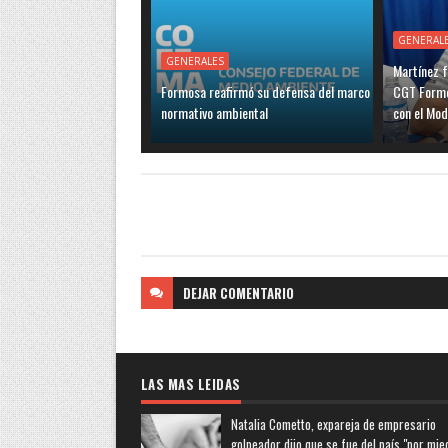
GENERAL
GENERALES
Martínez f
Formosa reafirmó su defensa del marco
CGT Formo
normativo ambiental
con el Mo
DEJAR
COMENTARIO
LAS MAS LEIDAS
Natalia Cometto, expareja de empresario
golpeador dijo que se fue del país "por mie