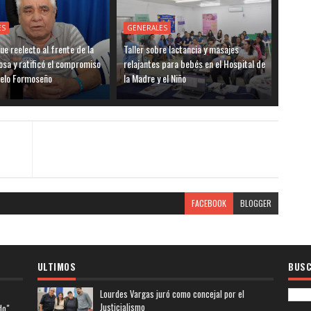
ES
GENERALES
ue reelecto al frente de la
Taller sobre lactancia y masajes
sa y ratificó el compromiso
relajantes para bebés en el Hospital de
delo Formoseño
la Madre y el Niño
FACEBOOK
BLOGGER
ULTIMOS
BUSC
Lourdes Vargas juró como concejal por el
Justicialismo
do"