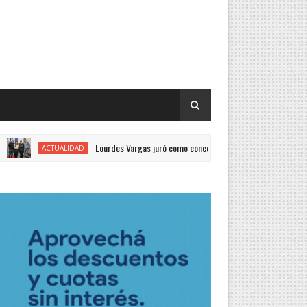
Lourdes Vargas juró como concejal por el Justicialismo
ACTUALIDAD