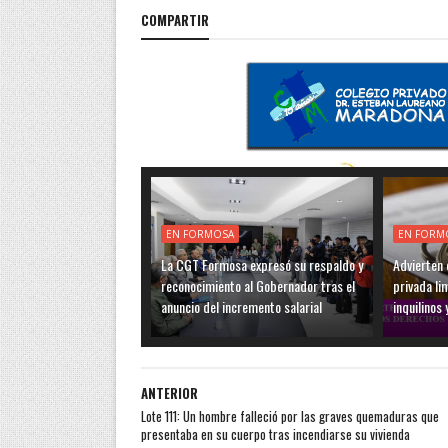
COMPARTIR
EN FORMOSA
EN FORM
La CGT Formosa expresó su respaldo y
Advierten q
reconocimiento al Gobernador tras el
privada li
anuncio del incremento salarial
inquilinos 
ANTERIOR
Lote 111: Un hombre falleció por las graves quemaduras que
presentaba en su cuerpo tras incendiarse su vivienda