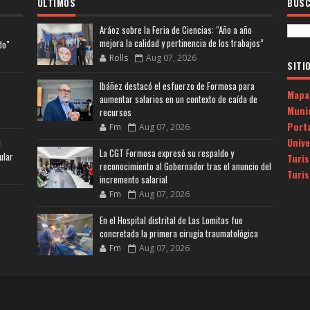
ULTIMOS
BUSC
Aráoz sobre la Feria de Ciencias: “Año a año
mejora la calidad y pertinencia de los trabajos”
do"
Rolls
Aug 07, 2026
SITI
Ibáñez destacó el esfuerzo de Formosa para
Mapa
aumentar salarios en un contexto de caída de
Muni
recursos
Porta
Fm
Aug 07, 2026
Univ
l
La CGT Formosa expresó su respaldo y
ular
Turi
reconocimiento al Gobernador tras el anuncio del
Turi
incremento salarial
Fm
Aug 07, 2026
En el Hospital distrital de Las Lomitas fue
concretada la primera cirugía traumatológica
Fm
Aug 07, 2026