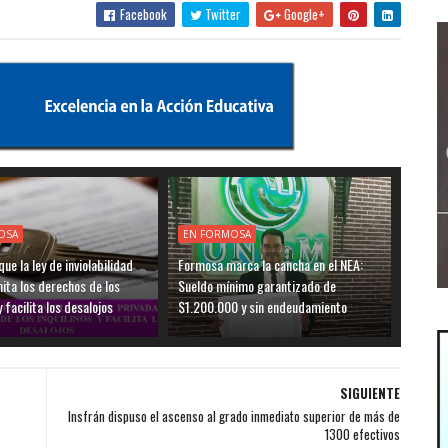
Facebook
Twitter
Google+
OSA
EN FORMOSA
ue la ley de inviolabilidad
Formosa marca la cancha en el NEA:
mita los derechos de los
Sueldo mínimo garantizado de
y facilita los desalojos
$1.200.000 y sin endeudamiento
SIGUIENTE
Insfrán dispuso el ascenso al grado inmediato superior de más de
1300 efectivos