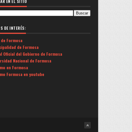
AR EN EL SITIO
OS DE INTERÉS:
 de Formosa
cipalidad de Formosa
l Oficial del Gobierno de Formosa
ersidad Nacional de Formosa
smo en Formosa
smo Formosa en youtube