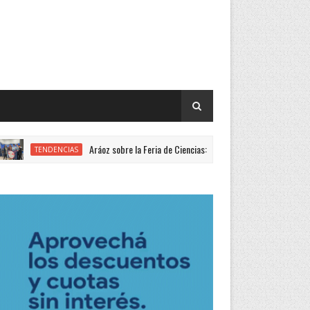
Aráoz sobre la Feria de Ciencias: “Año a año mejora la calidad y perti
TENDENCIAS