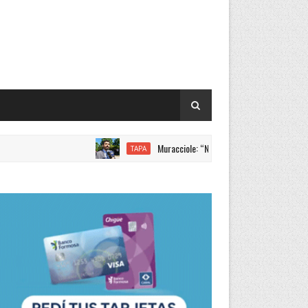
Muracciole: “Nuevamente Formosa liderando los incre
TAPA