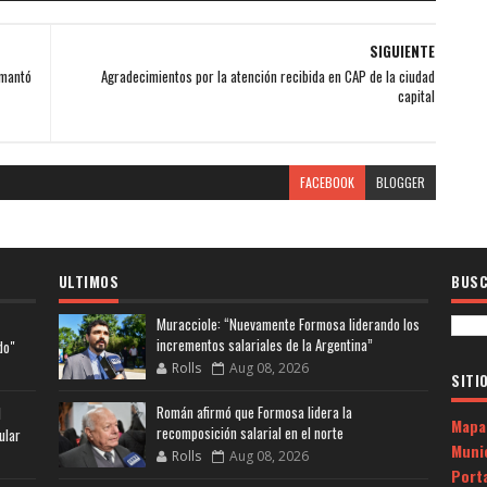
SIGUIENTE
amantó
Agradecimientos por la atención recibida en CAP de la ciudad
capital
FACEBOOK
BLOGGER
ULTIMOS
BUSC
Muracciole: “Nuevamente Formosa liderando los
incrementos salariales de la Argentina”
do"
Rolls
Aug 08, 2026
SITI
Román afirmó que Formosa lidera la
l
Mapa
recomposición salarial en el norte
ular
Muni
Rolls
Aug 08, 2026
Porta