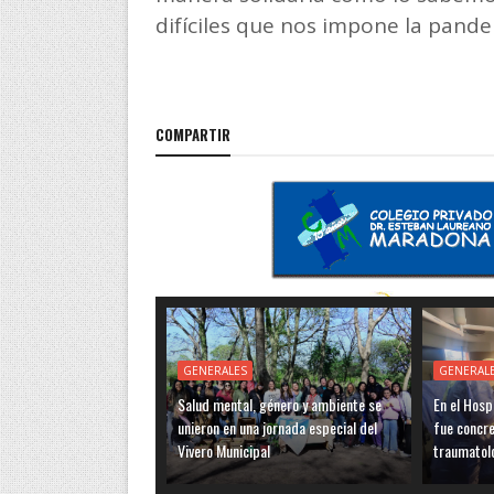
difíciles que nos impone la pande
COMPARTIR
GENERALES
GENERAL
Salud mental, género y ambiente se
En el Hosp
unieron en una jornada especial del
fue concre
Vivero Municipal
traumatol