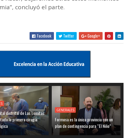
mia”, concluyó el parte.
Facebook
Twitter
Google+
ES
GENERALES
ital distrital de Las Lomitas
tada la primera cirugía
Formosa es la única provincia con un
ógica
plan de contingencia para “El Niño”