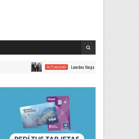
Lourdes Vargas juró como concejal por el Justicialismo
ACTUALIDAD