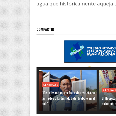
agua que históricamente aqueja a
COMPARTIR
GENERALES
GENERAL
“De la liviandad y la falta de respeto en
las redes a la dignidad del trabajo en el
El Hospita
aula”
estudiante