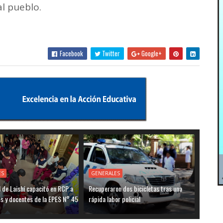
l pueblo.
Facebook
Twitter
Google+
ES
GENERALES
l de Laishí capacitó en RCP a
Recuperaron dos bicicletas tras una
s y docentes de la EPES N° 45
rápida labor policial