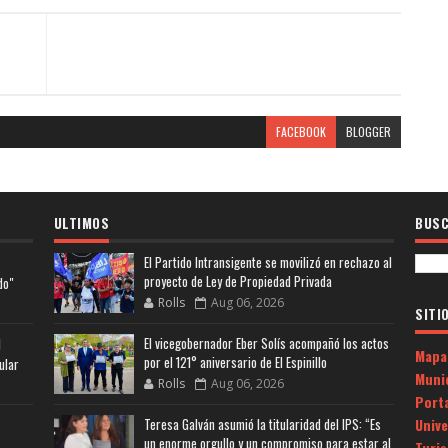
FACEBOOK
BLOGGER
ULTIMOS
BUSC
El Partido Intransigente se movilizó en rechazo al
proyecto de Ley de Propiedad Privada
do"
Rolls
Aug 06, 2026
SITI
El vicegobernador Eber Solís acompañó los actos
l
Mapa
por el 121° aniversario de El Espinillo
ular
Muni
Rolls
Aug 06, 2026
Porta
Univ
Teresa Galván asumió la titularidad del IPS: “Es
un enorme orgullo y un compromiso para estar al
Turi