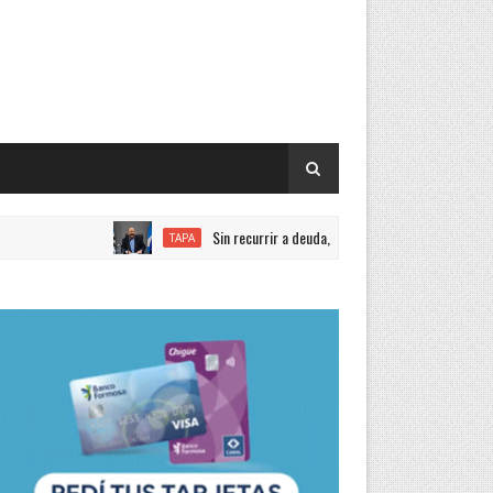
Sin recurrir a deuda, el gobernador Insfrán anunció un au
TAPA