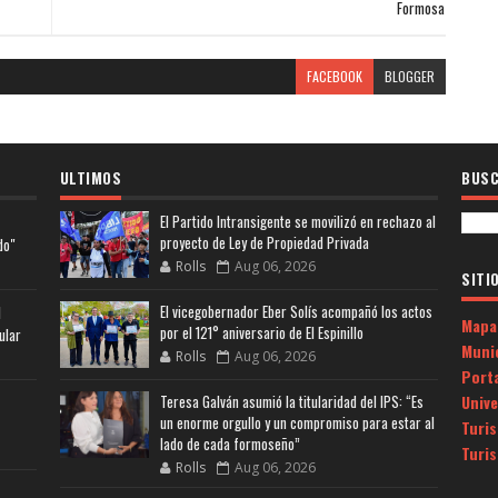
Formosa
FACEBOOK
BLOGGER
ULTIMOS
BUSC
El Partido Intransigente se movilizó en rechazo al
proyecto de Ley de Propiedad Privada
do"
Rolls
Aug 06, 2026
SITI
El vicegobernador Eber Solís acompañó los actos
l
Mapa
por el 121° aniversario de El Espinillo
ular
Muni
Rolls
Aug 06, 2026
Porta
Univ
Teresa Galván asumió la titularidad del IPS: “Es
un enorme orgullo y un compromiso para estar al
Turi
lado de cada formoseño”
Turi
Rolls
Aug 06, 2026