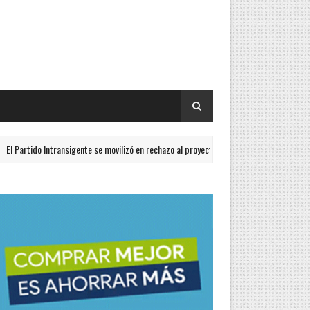
ntransigente se movilizó en rechazo al proyecto de Ley de Propiedad Privada