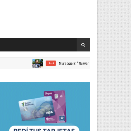
Muracciole: “Nuevamente Formosa liderando los incremento
TAPA