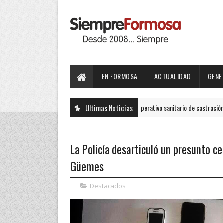
EN FORMOSA
ACTUALIDAD
GENE
Ultimas Noticias
Operativo sanitario de castración, vacunació
GENERALES
La Policía desarticuló un presunto ce
Güemes
Destacados