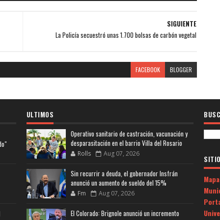
SIGUIENTE
La Policía secuestró unas 1.700 bolsas de carbón vegetal
FACEBOOK
BLOGGER
ULTIMOS
BUSC
Operativo sanitario de castración, vacunación y
desparasitación en el barrio Villa del Rosario
do"
Rolls
Aug 07, 2026
SITI
Sin recurrir a deuda, el gobernador Insfrán
Mapa
anunció un aumento de sueldo del 15%
Muni
Fm
Aug 07, 2026
Porta
Univ
El Colorado: Brignole anunció un incremento
l