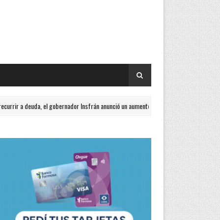
a deuda, el gobernador Insfrán anunció un aumento de sueldo del 15%
TA