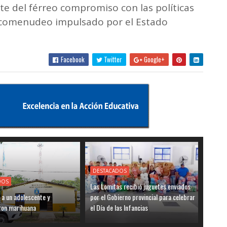
e del férreo compromiso con las políticas
arcomenudeo impulsado por el Estado
Facebook
Twitter
Google+
DESTACADOS
DOS
Las Lomitas recibió juguetes enviados
 a un adolescente y
por el Gobierno provincial para celebrar
ron marihuana
el Día de las Infancias