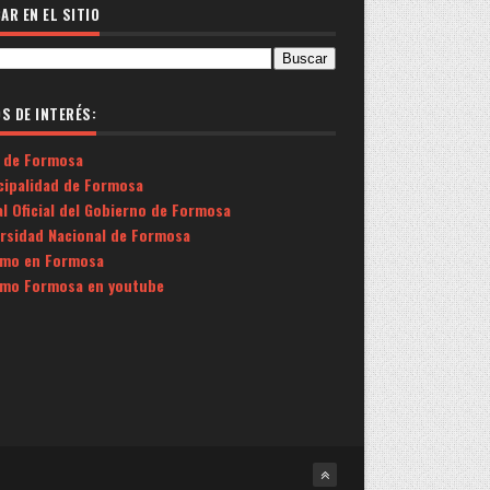
AR EN EL SITIO
OS DE INTERÉS:
 de Formosa
cipalidad de Formosa
l Oficial del Gobierno de Formosa
ersidad Nacional de Formosa
smo en Formosa
smo Formosa en youtube