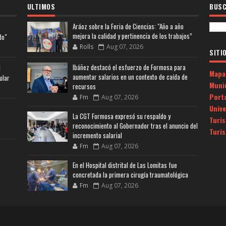
ULTIMOS
BUSC
Aráoz sobre la Feria de Ciencias: “Año a año
mejora la calidad y pertinencia de los trabajos”
do"
Rolls
Aug 07, 2026
SITI
Ibáñez destacó el esfuerzo de Formosa para
l
Mapa
aumentar salarios en un contexto de caída de
ular
Muni
recursos
Porta
Fm
Aug 07, 2026
Univ
La CGT Formosa expresó su respaldo y
Turi
reconocimiento al Gobernador tras el anuncio del
Turi
incremento salarial
Fm
Aug 07, 2026
En el Hospital distrital de Las Lomitas fue
concretada la primera cirugía traumatológica
Fm
Aug 07, 2026