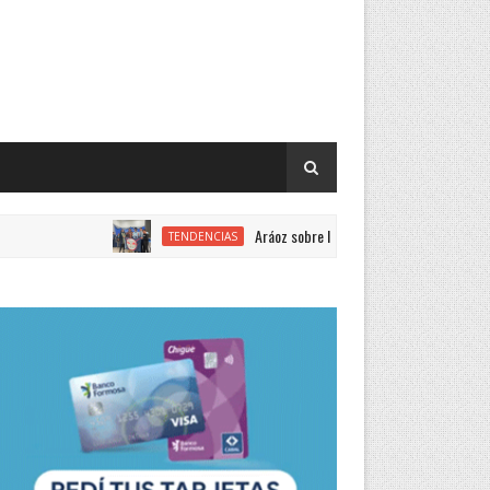
Aráoz sobre la Feria de Ciencias: “Año a año mejora l
TENDENCIAS