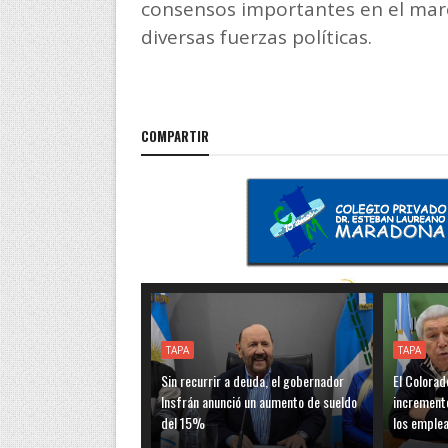
consensos importantes en el marc
diversas fuerzas políticas.
COMPARTIR
TAPA
TAPA
Sin recurrir a deuda, el gobernador
El Colorad
Insfrán anunció un aumento de sueldo
incremento
del 15%
los emple