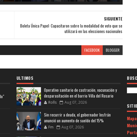
SIGUIENTE
Boleta Única Papel: Capacitaron sobre la modalidad de voto que se
utilizará en las elecciones nacionales
FACEBOOK
BLOGGER
ULTIMOS
BUSC
Operativo sanitario de castración, vacunación y
desparasitación en el barrio Villa del Rosario
do"
Rolls
Aug 07, 2026
SITI
Sin recurrir a deuda, el gobernador Insfrán
Mapa
anunció un aumento de sueldo del 15%
Muni
Fm
Aug 07, 2026
Porta