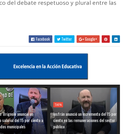
o del debate respetuoso y plural entre las
Facebook
Twitter
Google+
TAPA
o: Brignole anunció un
Insfrán anunció un incremento del 15 por
 salarial del 15 por ciento a
ciento en las remuneraciones del sector
ados municipales
público