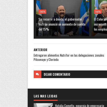
TAPA
TAPA
Sin recurrir a deuda, el gobernador
El Colorad
Insfrán anunció un aumento de sueldo
incremento
del 15%
los emple
ANTERIOR
Entregaron alimentos Nutrifor en las delegaciones zonales
Pilcomayo y Clorinda
DEJAR
COMENTARIO
LAS MAS LEIDAS
Natalia Cometto, expareja de empresario