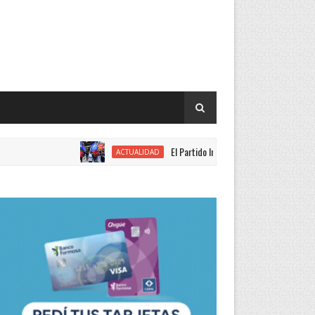
El Partido Intransigente se movilizó en rechazo a
ACTUALIDAD