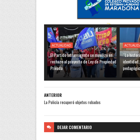
ACTUALIDAD
ACTUALID
El Partido Intransigente se movilizó en
“La histor
rechazo al proyecto de Ley de Propiedad
identidad,
Privada
pedagógic
ANTERIOR
La Policía recuperó objetos robados
DEJAR
COMENTARIO