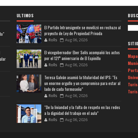
ULTIMOS
BUSC
El Partido Intransigente se movilizó en rechazo al
proyecto de Ley de Propiedad Privada
do"
Rolls
Aug 06, 2026
SITI
El vicegobernador Eber Solís acompañó los actos
l
Mapa
por el 121° aniversario de El Espinillo
ular
Muni
Rolls
Aug 06, 2026
Porta
Univ
Teresa Galván asumió la titularidad del IPS: “Es
un enorme orgullo y un compromiso para estar al
Turi
lado de cada formoseño”
Turi
Rolls
Aug 06, 2026
“De la liviandad y la falta de respeto en las redes
a la dignidad del trabajo en el aula”
Rolls
Aug 06, 2026