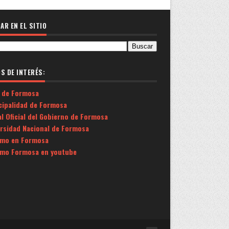
AR EN EL SITIO
OS DE INTERÉS:
 de Formosa
cipalidad de Formosa
l Oficial del Gobierno de Formosa
ersidad Nacional de Formosa
smo en Formosa
smo Formosa en youtube