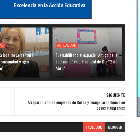
AD
ACTUALIDAD
ia local no se censura:
Fue habilitado el espacio “Amigo de la
 comunidad y rigor
Lactancia” en el Hospital de Día “2 de
o”
Abril”
SIGUIENTE
Atraparon a falso empleado de Refsa y recuperaron dinero en
pesos y guaraníes
FACEBOOK
BLOGGER