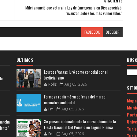
SIGUIENTE
Milei anunció que vetará la Ley de Emergencia en Discapacidad:
“Avanzan sobre los más vulnerables”
FACEBOOK
BLOGGER
ULTIMOS
BUSC
Lourdes Vargas juró como concejal por el
Justicialismo
do"
Rolls
Aug 05, 2026
SITI
Formosa reafirmó su defensa del marco
Mapa
normativo ambiental
Muni
Fm
Aug 05, 2026
Porta
Univ
Se presentó oficialmente la nueva edición de la
 marcha
Fiesta Nacional Del Pomelo en Laguna Blanca
iento”
Turi
Fm
Aug 05, 2026
Turi