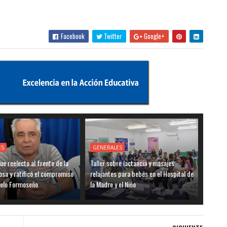
Facebook
Twitter
Google+
ES
GENERALES
ue reelecto al frente de la
Taller sobre lactancia y masajes
sa y ratificó el compromiso
relajantes para bebés en el Hospital de
delo Formoseño
la Madre y el Niño