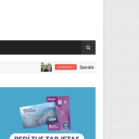
Operativo sanitario de castración, vacunación y desp
GENERALES