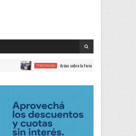
Aráoz sobre la Feria de Ciencias: “Año a año mejora la calida
TENDENCIAS