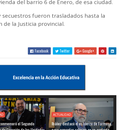
vienda del barrio 6 de Enero, de esa ciudad.
y secuestros fueron trasladados hasta la
 de la Justicia provincial.
Facebook
Twitter
Google+
AD
ACTUALIDAD
a conmemoró el Segundo
Ibáñez destacó el esfuerzo de Formosa
o de Creación de las Unidades
para aumentar salarios en un contexto