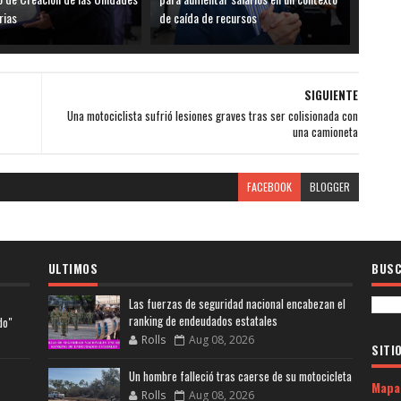
rias
de caída de recursos
SIGUIENTE
Una motociclista sufrió lesiones graves tras ser colisionada con
una camioneta
FACEBOOK
BLOGGER
ULTIMOS
BUSC
Las fuerzas de seguridad nacional encabezan el
ranking de endeudados estatales
do"
Rolls
Aug 08, 2026
SITI
Un hombre falleció tras caerse de su motocicleta
Mapa
Rolls
Aug 08, 2026