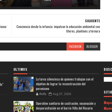
SIGUIENTE
cionar
Conciencia desde la infancia: impulsan la educación ambiental con
títeres, plantines y ternura
FACEBOOK
BLOGGER
ULTIMOS
BUSC
La tarea silenciosa de quienes trabajan con el
objetivo de lograr la reconstrucción del
do"
peronismo
SITI
Rolls
Aug 07, 2026
Mapa
Operativo sanitario de castración, vacunación y
Muni
desparasitación en el barrio Villa del Rosario