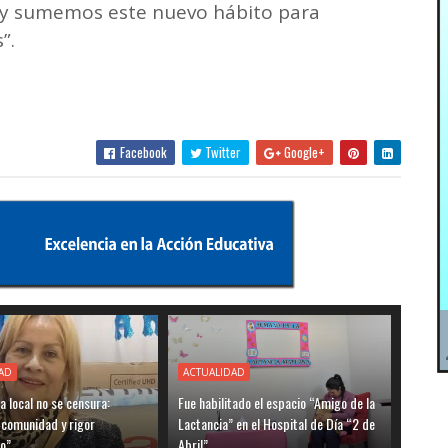
 y sumemos este nuevo hábito para
”.
Facebook
Twitter
Google+
AD
ACTUALIDAD
ia local no se censura:
Fue habilitado el espacio “Amigo de la
 comunidad y rigor
Lactancia” en el Hospital de Día “2 de
o”
Abril”