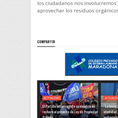
los ciudadanos nos involucremos
aprovechar los residuos orgánicos
COMPARTIR
ACTUALIDAD
ACTUALID
El Partido Intransigente se movilizó en
“La histor
rechazo al proyecto de Ley de Propiedad
identidad,
Privada
pedagógic