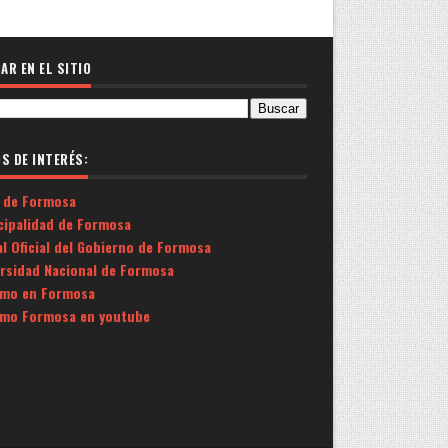
AR EN EL SITIO
OS DE INTERÉS:
 de Formosa
cipalidad de Formosa
l Oficial del Gobierno de Formosa
ersidad Nacional de Formosa
smo en Formosa
smo Formosa en youtube