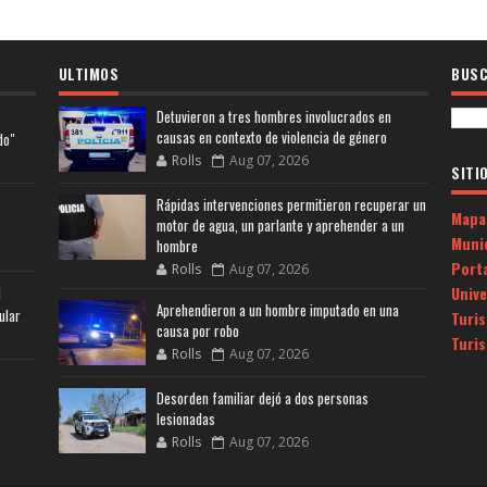
ULTIMOS
BUSC
Detuvieron a tres hombres involucrados en
causas en contexto de violencia de género
do"
Rolls
Aug 07, 2026
SITI
Rápidas intervenciones permitieron recuperar un
Mapa
motor de agua, un parlante y aprehender a un
Muni
hombre
Porta
Rolls
Aug 07, 2026
Univ
l
Aprehendieron a un hombre imputado en una
ular
Turi
causa por robo
Turi
Rolls
Aug 07, 2026
Desorden familiar dejó a dos personas
lesionadas
Rolls
Aug 07, 2026